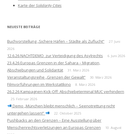
a
Karte der
Solidarity Cities
c
h
:
NEUESTE BEITRÄGE
Buchvorstellung „Sichere Häfen – Städte als Zuflucht“
27. Juni
2026
12.6.26 NACHTDEMO zur Verteidigung des Asylrechts
6. Juni 2026
23.4.26 Europas Grenzen in der Sahara – Migration,
Abschiebungen und Solidarität
31. März 2026
Veranstaltungsreihe „Grenzen der Gewalt“
30. März 2026
Filmvorführungen im Werkstattkino
8. März 2026
26.2.26 Kampagnen-Kick-Off: Abschiebeterminal MUC verhindern
25. Februar 2026
Demo „München bleibt menschlich – Seenotrettung nicht
untergehen lassen!“
22. Oktober 2025
Pushbacks an den Grenzen – Eine Ausstellung über
Menschenrechtsverletzungen an Europas Grenzen
10. August