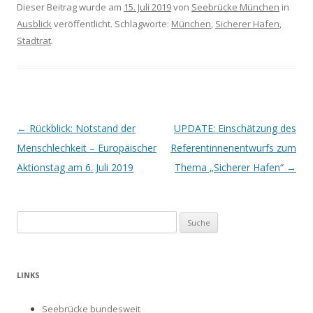
Dieser Beitrag wurde am
15. Juli 2019
von
Seebrücke München
in
Ausblick
veröffentlicht. Schlagworte:
München
,
Sicherer Hafen
,
Stadtrat
.
Beitrags-
←
Rückblick: Notstand der
UPDATE: Einschätzung des
Navigation
Menschlechkeit – Europäischer
Referentinnenentwurfs zum
Aktionstag am 6. Juli 2019
Thema „Sicherer Hafen“
→
S
u
c
h
LINKS
e
n
Seebrücke bundesweit